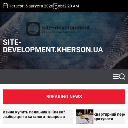
S
Четверг, 6 августа 2026
6
:
32
:
21
AM
k
i
p
t
o
SITE-
c
o
DEVELOPMENT.KHERSON.UA
n
t
e
n
t
M
S
e
e
n
a
u
r
BREAKING NEWS
c
h
ик в Киеве?
Квартирний переїзд в інше місто: що по
а товаров в
врахувати