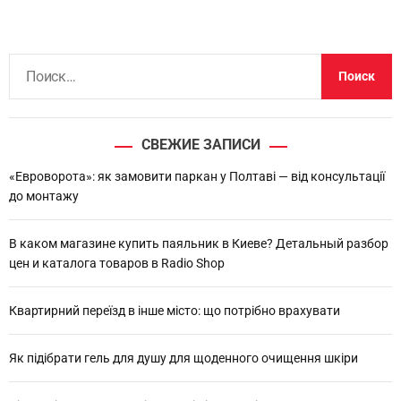
Н
а
й
т
СВЕЖИЕ ЗАПИСИ
и
:
«Евроворота»: як замовити паркан у Полтаві — від консультації
до монтажу
В каком магазине купить паяльник в Киеве? Детальный разбор
цен и каталога товаров в Radio Shop
Квартирний переїзд в інше місто: що потрібно врахувати
Як підібрати гель для душу для щоденного очищення шкіри