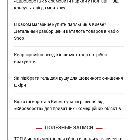
:
«Евроворота»: як замовити паркан у Полтаві — від
консультації до монтажу
В каком магазине купить паяльник в Киеве?
Детальный разбор цен и каталога товаров в Radio
Shop
Квартирний переїзд в інше місто: що потрібно
врахувати
Як підібрати гель для душу для щоденного очищення
шкіри
Відкатні ворота в Києві: сучасні рішення від
«Євроворота» для приватних і комерційних об’єктів
ПОЛЕЗНЫЕ ЗАПИСИ
ТОП-5 инструментов для сбора и анализа ключевых