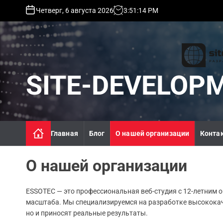
S
Четверг, 6 августа 2026
3
:
51
:
15
PM
k
i
p
t
o
c
SITE-DEVELOP
o
n
t
e
n
Главная
Блог
О нашей организации
Конта
t
О нашей организации
ESSOTEC — это профессиональная веб-студия с 12-летним
масштаба. Мы специализируемся на разработке высококач
но и приносят реальные результаты.