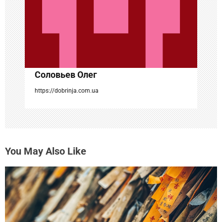
а
п
и
с
Соловьев Олег
я
https://dobrinja.com.ua
м
You May Also Like