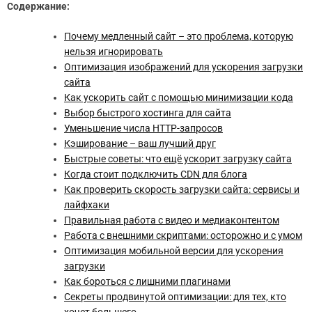
Содержание:
Почему медленный сайт – это проблема, которую
нельзя игнорировать
Оптимизация изображений для ускорения загрузки
сайта
Как ускорить сайт с помощью минимизации кода
Выбор быстрого хостинга для сайта
Уменьшение числа HTTP-запросов
Кэширование – ваш лучший друг
Быстрые советы: что ещё ускорит загрузку сайта
Когда стоит подключить CDN для блога
Как проверить скорость загрузки сайта: сервисы и
лайфхаки
Правильная работа с видео и медиаконтентом
Работа с внешними скриптами: осторожно и с умом
Оптимизация мобильной версии для ускорения
загрузки
Как бороться с лишними плагинами
Секреты продвинутой оптимизации: для тех, кто