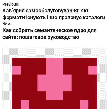
Previous:
Н
Кавʼярня самообслуговування: які
а
формати існують і що пропонує каталоги
в
Next:
Как собрать семантическое ядро для
и
сайта: пошаговое руководство
г
а
ц
и
я
п
о
з