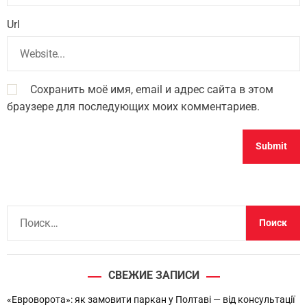
Url
Сохранить моё имя, email и адрес сайта в этом
браузере для последующих моих комментариев.
Н
а
й
т
СВЕЖИЕ ЗАПИСИ
и
:
«Евроворота»: як замовити паркан у Полтаві — від консультації