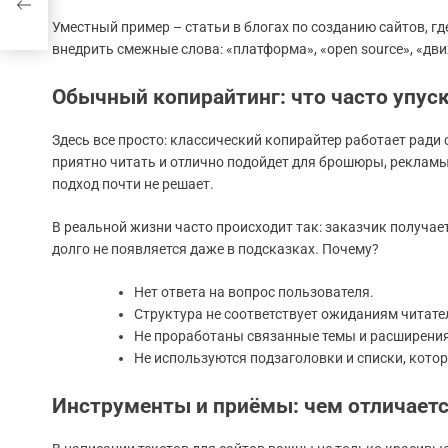
еса
Уместный пример – статьи в блогах по созданию сайтов, гд
внедрить смежные слова: «платформа», «open source», «дв
Обычный копирайтинг: что часто упус
Здесь все просто: классический копирайтер работает ради 
приятно читать и отлично подойдет для брошюры, рекламы
подход почти не решает.
В реальной жизни часто происходит так: заказчик получае
долго не появляется даже в подсказках. Почему?
Нет ответа на вопрос пользователя.
Структура не соответствует ожиданиям читател
Не проработаны связанные темы и расширения
Не используются подзаголовки и списки, кото
Инструменты и приёмы: чем отличаетс