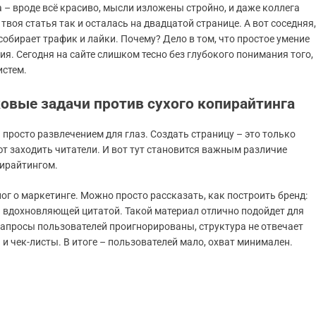
а – вроде всё красиво, мысли изложены стройно, и даже коллега
 твоя статья так и осталась на двадцатой странице. А вот соседняя,
собирает трафик и лайки. Почему? Дело в том, что простое умение
я. Сегодня на сайте слишком тесно без глубокого понимания того,
истем.
сковые задачи против сухого копирайтинга
 просто развлечением для глаз. Создать страницу – это только
ют заходить читатели. И вот тут становится важным различие
пирайтингом.
ог о маркетинге. Можно просто рассказать, как построить бренд:
ь вдохновляющей цитатой. Такой материал отлично подойдет для
запросы пользователей проигнорированы, структура не отвечает
 чек-листы. В итоге – пользователей мало, охват минимален.