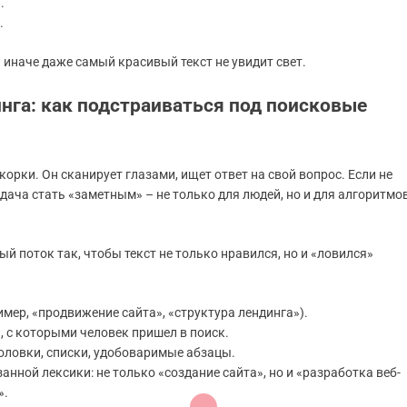
.
.
иначе даже самый красивый текст не увидит свет.
нга: как подстраиваться под поисковые
корки. Он сканирует глазами, ищет ответ на свой вопрос. Если не
дача стать «заметным» – не только для людей, но и для алгоритмо
й поток так, чтобы текст не только нравился, но и «ловился»
мер, «продвижение сайта», «структура лендинга»).
, с которыми человек пришел в поиск.
оловки, списки, удобоваримые абзацы.
нной лексики: не только «создание сайта», но и «разработка веб-
».