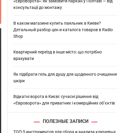
:
«Евроворота»: як замовити паркан у Полтаві — від
консультації до монтажу
В каком магазине купить паяльник в Киеве?
Детальный разбор цен и каталога товаров в Radio
Shop
Квартирний переїзд в інше місто: що потрібно
врахувати
Як підібрати гель для душу для щоденного очищення
шкіри
Відкатні ворота в Києві: сучасні рішення від
«Євроворота» для приватних і комерційних об’єктів
ПОЛЕЗНЫЕ ЗАПИСИ
ТОП-5 инструментов для сбора и анализа ключевых