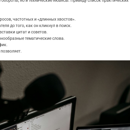
 обороты, но и технические нюансы. Приведу список практических
осов, частотных и «длинных хвостов».
еля до того, как он кликнул в поиск.
вставки цитат и советов.
знообразные тематические слова.
фик.
 позволяет.