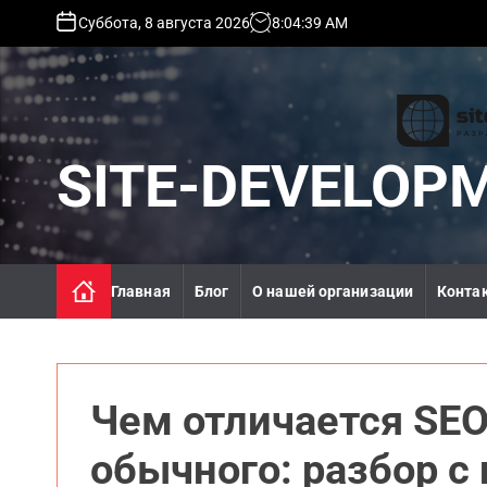
S
Суббота, 8 августа 2026
8
:
04
:
41
AM
k
i
p
t
o
c
SITE-DEVELOP
o
n
t
e
n
Главная
Блог
О нашей организации
Конта
t
Чем отличается SEO
обычного: разбор с