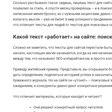
Сколько раз бывало такое: сидишь, пишешь текст для сайт
похвалил за стиль. А спустя месяц проверяешь – и в поиске
написанная менее броско, но с нужными акцентами, давно 
излагать мысли – уже не билет в мир успешного продвижени
что отличает тексты для людей от текстов для поисковых с
Какой текст «работает» на сайте: пои
Сложно не заметить, что тексты для сайтов перестали быть
начало, настоящая магия начинается, когда на нее начина
между тем, что называют SEO-копирайтингом, и просто ко
Приведу житейский пример. Представьте, вы открываете бл
дать определения, поделиться историей успеха и закончит
бумажного журнала. Но на сайте он «утонет» – поисковые 
ожиданиям, а конкуренты давно дают конкретные решения и
Что отличает материалы, которые находят и читают?
Они решают конкретный запрос читателя.