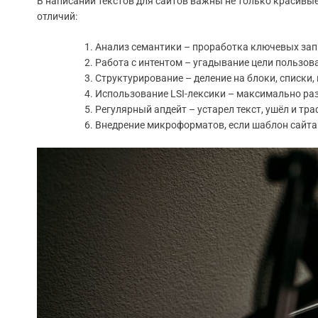
В написании текстов для сайтов важны не только красивые
отличий:
Анализ семантики – проработка ключевых запр
Работа с интентом – угадывание цели пользоват
Структурирование – деление на блоки, списки, 
Использование LSI-лексики – максимально ра
Регулярный апдейт – устарел текст, ушёл и тра
Внедрение микроформатов, если шаблон сайта