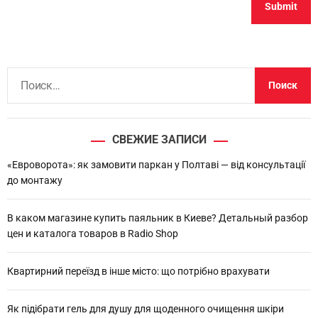
Н
а
й
т
СВЕЖИЕ ЗАПИСИ
и
:
«Евроворота»: як замовити паркан у Полтаві — від консультації
до монтажу
В каком магазине купить паяльник в Киеве? Детальный разбор
цен и каталога товаров в Radio Shop
Квартирний переїзд в інше місто: що потрібно врахувати
Як підібрати гель для душу для щоденного очищення шкіри