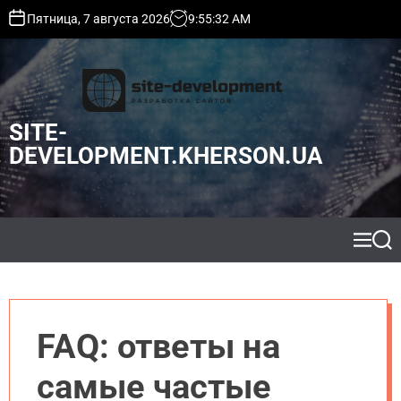
S
Пятница, 7 августа 2026
9
:
55
:
33
AM
k
i
p
t
o
SITE-
c
o
DEVELOPMENT.KHERSON.UA
n
t
e
n
t
M
S
e
e
n
a
u
r
c
h
FAQ: ответы на
самые частые