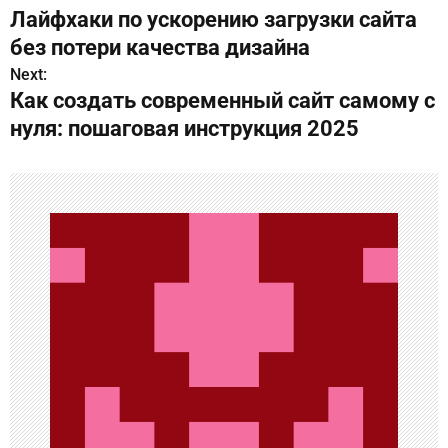
Лайфхаки по ускорению загрузки сайта
а
без потери качества дизайна
в
Next:
Как создать современный сайт самому с
и
нуля: пошаговая инструкция 2025
г
а
ц
и
я
п
о
з