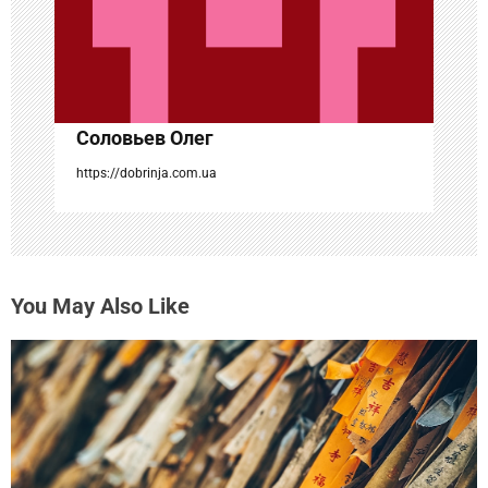
а
п
и
с
Соловьев Олег
я
https://dobrinja.com.ua
м
You May Also Like