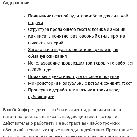
Содержание:
Понимание целевой аудитории: база для сильной
подачи
Структура продающего текста: логика и эмоции
Как писать понятно: разговорный стиль против
высоких материй
Заголовки и подзаголовки: как привлечь, не
обманув ожидания
Использование продающих триггеров: что работает
в 2025 году
Призывы к действию: путь от слов к покупке
Микроистории и визуальные детали: оживите текст
Проверка и доработка: важные штрихи перед
публикацией
В любой сфере, где есть сайты и клиенты, рано или поздно
встаёт вопрос: как написать продающий текст, который
действительно работает? Не абстрактный набор громких
обещаний, а слова, которые приводят к действию. Представьте:
вы открываете новый проект, вложились в дизайн, потратили