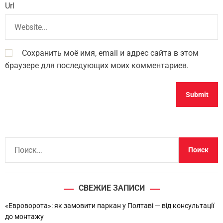
Url
Сохранить моё имя, email и адрес сайта в этом
браузере для последующих моих комментариев.
Н
а
й
т
СВЕЖИЕ ЗАПИСИ
и
:
«Евроворота»: як замовити паркан у Полтаві — від консультації
до монтажу