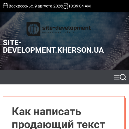
S
Воскресенье, 9 августа 2026
10
:
39
:
05
AM
k
i
p
t
o
SITE-
c
o
DEVELOPMENT.KHERSON.UA
n
t
e
n
t
M
S
e
e
n
a
u
r
c
h
Как написать
продающий текст