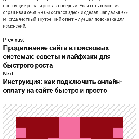
настоящие рычаги роста конверсии. Если есть сомнения,
спрашивай себя: «Я бы остался здесь и сделал шаг дальше?»
Иногда честный внутренний ответ – лучшая подсказка для
изменений.
Previous:
Н
Продвижение сайта в поисковых
а
системах: советы и лайфхаки для
в
быстрого роста
Next:
и
Инструкция: как подключить онлайн-
г
оплату на сайте быстро и просто
а
ц
и
я