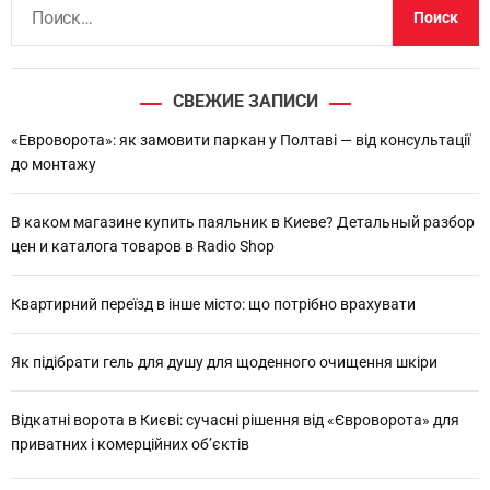
Н
а
й
т
СВЕЖИЕ ЗАПИСИ
и
:
«Евроворота»: як замовити паркан у Полтаві — від консультації
до монтажу
В каком магазине купить паяльник в Киеве? Детальный разбор
цен и каталога товаров в Radio Shop
Квартирний переїзд в інше місто: що потрібно врахувати
Як підібрати гель для душу для щоденного очищення шкіри
Відкатні ворота в Києві: сучасні рішення від «Євроворота» для
приватних і комерційних об’єктів