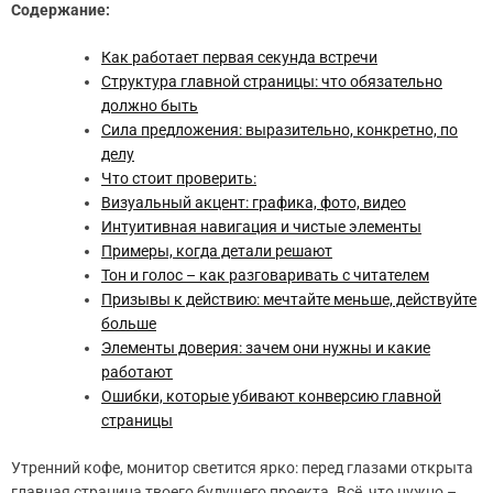
Содержание:
Как работает первая секунда встречи
Структура главной страницы: что обязательно
должно быть
Сила предложения: выразительно, конкретно, по
делу
Что стоит проверить:
Визуальный акцент: графика, фото, видео
Интуитивная навигация и чистые элементы
Примеры, когда детали решают
Тон и голос – как разговаривать с читателем
Призывы к действию: мечтайте меньше, действуйте
больше
Элементы доверия: зачем они нужны и какие
работают
Ошибки, которые убивают конверсию главной
страницы
Утренний кофе, монитор светится ярко: перед глазами открыта
главная страница твоего будущего проекта. Всё, что нужно –