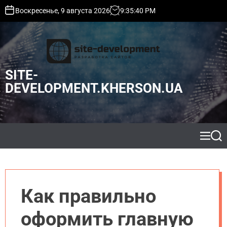
S
Воскресенье, 9 августа 2026
9
:
35
:
41
PM
k
i
p
t
o
SITE-
c
o
DEVELOPMENT.KHERSON.UA
n
t
e
n
t
M
S
e
e
n
a
u
r
c
h
Как правильно
оформить главную