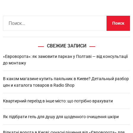
Н
а
й
т
СВЕЖИЕ ЗАПИСИ
и
:
«Евроворота»: як замовити паркан у Полтаві — від консультації
до монтажу
В каком магазине купить паяльник в Киеве? Детальный разбор
цен и каталога товаров в Radio Shop
Квартирний переїзд в інше місто: що потрібно врахувати
Як підібрати гель для душу для щоденного очищення шкіри
Відкатні ворота в Києві: сучасні рішення від «Євроворота» для