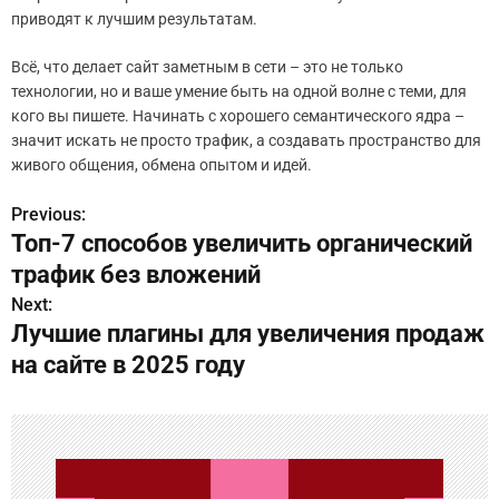
приводят к лучшим результатам.
Всё, что делает сайт заметным в сети – это не только
технологии, но и ваше умение быть на одной волне с теми, для
кого вы пишете. Начинать с хорошего семантического ядра –
значит искать не просто трафик, а создавать пространство для
живого общения, обмена опытом и идей.
Previous:
Н
Топ-7 способов увеличить органический
а
трафик без вложений
в
Next:
Лучшие плагины для увеличения продаж
и
на сайте в 2025 году
г
а
ц