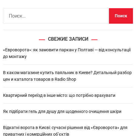
Н
а
й
т
СВЕЖИЕ ЗАПИСИ
и
:
«Евроворота»: як замовити паркан у Полтаві — від консультації
до монтажу
В каком магазине купить паяльник в Киеве? Детальный разбор
цен и каталога товаров в Radio Shop
Квартирний переїзд в інше місто: що потрібно врахувати
Як підібрати гель для душу для щоденного очищення шкіри
Відкатні ворота в Києві: сучасні рішення від «Євроворота» для
приватних і комерційних об’єктів