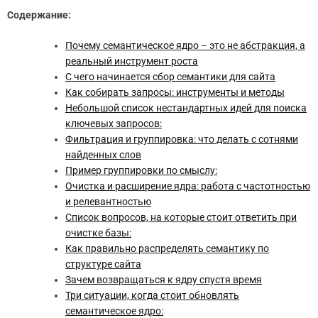
Содержание:
Почему семантическое ядро – это не абстракция, а
реальный инструмент роста
С чего начинается сбор семантики для сайта
Как собирать запросы: инструменты и методы
Небольшой список нестандартных идей для поиска
ключевых запросов:
Фильтрация и группировка: что делать с сотнями
найденных слов
Пример группировки по смыслу:
Очистка и расширение ядра: работа с частотностью
и релевантностью
Список вопросов, на которые стоит ответить при
очистке базы:
Как правильно распределять семантику по
структуре сайта
Зачем возвращаться к ядру спустя время
Три ситуации, когда стоит обновлять
семантическое ядро: