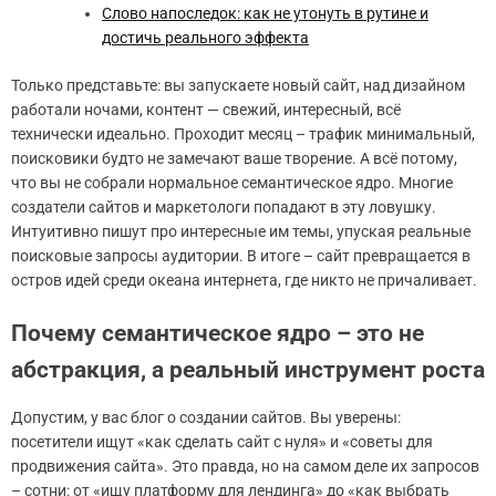
Слово напоследок: как не утонуть в рутине и
достичь реального эффекта
Только представьте: вы запускаете новый сайт, над дизайном
работали ночами, контент — свежий, интересный, всё
технически идеально. Проходит месяц – трафик минимальный,
поисковики будто не замечают ваше творение. А всё потому,
что вы не собрали нормальное семантическое ядро. Многие
создатели сайтов и маркетологи попадают в эту ловушку.
Интуитивно пишут про интересные им темы, упуская реальные
поисковые запросы аудитории. В итоге – сайт превращается в
остров идей среди океана интернета, где никто не причаливает.
Почему семантическое ядро – это не
абстракция, а реальный инструмент роста
Допустим, у вас блог о создании сайтов. Вы уверены:
посетители ищут «как сделать сайт с нуля» и «советы для
продвижения сайта». Это правда, но на самом деле их запросов
– сотни: от «ищу платформу для лендинга» до «как выбрать