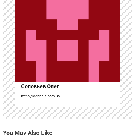
п
о
з
а
п
и
с
Соловьев Олег
я
https://dobrinja.com.ua
м
You May Also Like