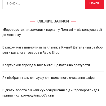
а
й
т
СВЕЖИЕ ЗАПИСИ
и
:
«Евроворота»: як замовити паркан у Полтаві — від консультації
до монтажу
В каком магазине купить паяльник в Киеве? Детальный разбор
цен и каталога товаров в Radio Shop
Квартирний переїзд в інше місто: що потрібно врахувати
Як підібрати гель для душу для щоденного очищення шкіри
Відкатні ворота в Києві: сучасні рішення від «Євроворота» для
приватних і комерційних об’єктів