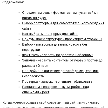
Содержание:
Определяем цель и формат: зачем нужен сайт, и
каким он будет
Выбор платформы для самостоятельного создания
сайта
Как выбрать платформу для сайта
Придумываем структуру и проектируем страницы
Выбор и настройка дизайна: красота без
перегрузки
Фактические советы по работе с шаблонами
Заполнение сайта контентом: от первых постов до
раздела «О нас»
Настройка технических деталей: домен, хостинг,
безопасность
Проверка и запуск: не спешите публиковать
Развиваем и совершенствуем: работа над
ошибками и рост
Когда хочется создать свой современный сайт, внутри часто
сталкиваются сразу две эмоции: азарт от океана возможностей