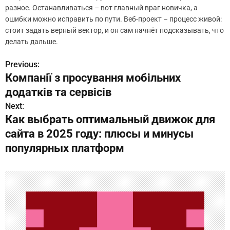
разное. Останавливаться – вот главный враг новичка, а
ошибки можно исправить по пути. Веб-проект – процесс живой:
стоит задать верный вектор, и он сам начнёт подсказывать, что
делать дальше.
Previous:
Н
Компанії з просування мобільних
а
додатків та сервісів
в
Next:
Как выбрать оптимальный движок для
и
сайта в 2025 году: плюсы и минусы
г
популярных платформ
а
ц
и
я