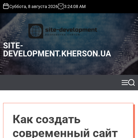
S
Суббота, 8 августа 2026
3
:
24
:
09
AM
k
i
p
t
o
SITE-
c
o
DEVELOPMENT.KHERSON.UA
n
t
e
n
t
M
S
e
e
n
a
u
r
c
h
Как создать
современный сайт