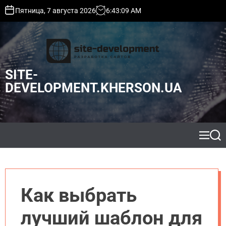
S
Пятница, 7 августа 2026
6
:
43
:
10
AM
k
i
p
t
o
SITE-
c
o
DEVELOPMENT.KHERSON.UA
n
t
e
n
t
M
S
e
e
n
a
u
r
c
h
Как выбрать
лучший шаблон для