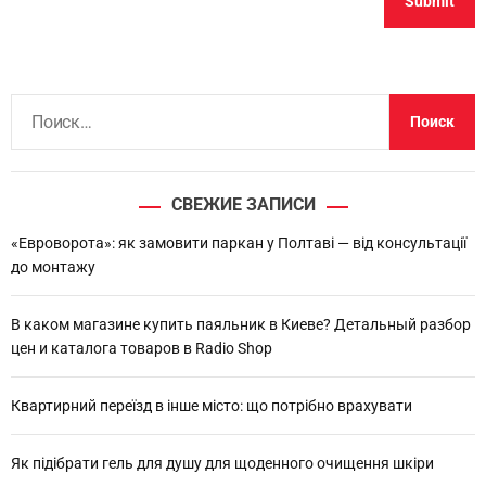
Н
а
й
т
СВЕЖИЕ ЗАПИСИ
и
:
«Евроворота»: як замовити паркан у Полтаві — від консультації
до монтажу
В каком магазине купить паяльник в Киеве? Детальный разбор
цен и каталога товаров в Radio Shop
Квартирний переїзд в інше місто: що потрібно врахувати
Як підібрати гель для душу для щоденного очищення шкіри