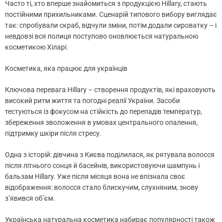
Часто ті, хто вперше знайомиться з продукцією Hillary, стають
постійними прихильниками. Сценарій типового вибору виглядає
так: спробували скраб, відчули зміни, потім додали сироватку – і
невдовзі вся полиця поступово оновлюється натуральною
косметикою Хіларі.
Косметика, яка працює для українців
Ключова перевага Hillary – створення продуктів, які враховують
високий ритм життя та погодні реалії України. Засоби
тестуються із фокусом на стійкість до перепадів температур,
збереження зволоження в умовах центрального опалення,
підтримку шкіри після стресу.
Одна з історій: дівчина з Києва поділилася, як рятувала волосся
після літнього сонця й басейнів, використовуючи шампунь і
бальзам Hillary. Уже після місяця вона не впізнала своє
відображення: волосся стало блискучим, слухняним, знову
з’явився об’єм.
Українська натуральна косметика набирає популярності також