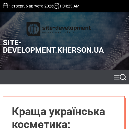
S
Четверг, 6 августа 2026
1
:
04
:
25
AM
k
i
p
t
o
SITE-
c
o
DEVELOPMENT.KHERSON.UA
n
t
e
n
t
M
S
e
e
n
a
u
r
c
h
Краща українська
косметика: