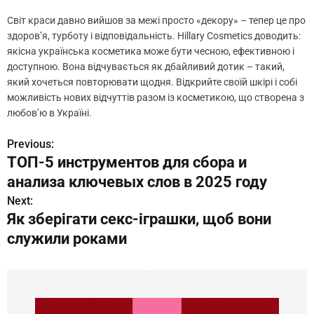
Світ краси давно вийшов за межі просто «декору» – тепер це про
здоров’я, турботу і відповідальність. Hillary Cosmetics доводить:
якісна українська косметика може бути чесною, ефективною і
доступною. Вона відчувається як дбайливий дотик – такий,
який хочеться повторювати щодня. Відкрийте своїй шкірі і собі
можливість нових відчуттів разом із косметикою, що створена з
любов’ю в Україні.
Previous:
Н
ТОП-5 инструментов для сбора и
а
анализа ключевых слов в 2025 году
в
Next:
Як зберігати секс-іграшки, щоб вони
и
служили роками
г
а
ц