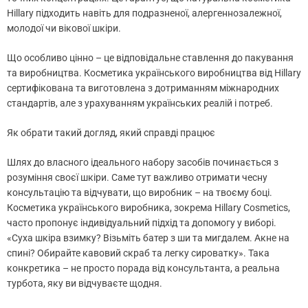
Hillary підходить навіть для подразненої, алергеннозалежної,
молодої чи вікової шкіри.
Що особливо цінно – це відповідальне ставлення до пакування
та виробництва. Косметика українського виробництва від Hillary
сертифікована та виготовлена з дотриманням міжнародних
стандартів, але з урахуванням українських реалій і потреб.
Як обрати такий догляд, який справді працює
Шлях до власного ідеального набору засобів починається з
розуміння своєї шкіри. Саме тут важливо отримати чесну
консультацію та відчувати, що виробник – на твоєму боці.
Косметика українського виробника, зокрема Hillary Cosmetics,
часто пропонує індивідуальний підхід та допомогу у виборі.
«Суха шкіра взимку? Візьміть батер з ши та мигдалем. Акне на
спині? Обирайте кавовий скраб та легку сироватку». Така
конкретика – не просто порада від консультанта, а реальна
турбота, яку ви відчуваєте щодня.