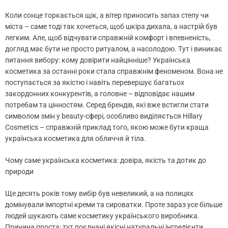
Коли сонце торкається щік, а вітер приносить запах степу чи
міста – саме тоді так хочеться, щоб шкіра дихала, а настрій був
легким. Але, щоб відчувати справжній комфорт і впевненість,
догляд має бути не просто ритуалом, а насолодою. Тут і виникає
питання вибору: кому довірити найцінніше? Українська
косметика за останні роки стала справжнім феноменом. Вона не
поступається за якістю і навіть перевершує багатьох
закордонних конкурентів, а головне – відповідає нашим
потребам та цінностям. Серед брендів, які вже встигли стати
символом змін у beauty-сфері, особливо виділяється Hillary
Cosmetics – справжній приклад того, якою може бути краща
українська косметика для обличчя й тіла.
Чому саме українська косметика: довіра, якість та дотик до
природи
Ще десять років тому вибір був невеликий, а на полицях
домінували імпортні креми та сироватки. Проте зараз усе більше
людей шукають саме косметику українського виробника.
Причина проста: тут поєднані якісні натуральні інгредієнти,