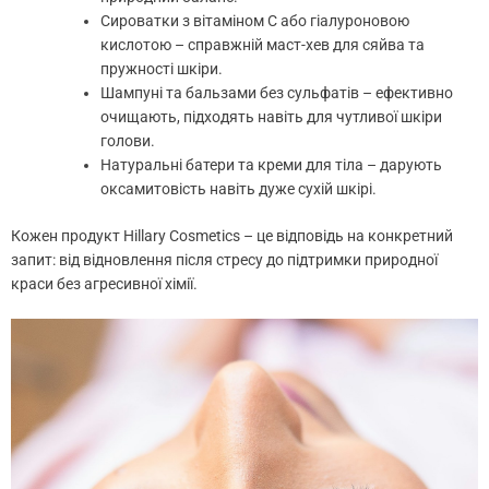
Сироватки з вітаміном С або гіалуроновою
кислотою – справжній маст-хев для сяйва та
пружності шкіри.
Шампуні та бальзами без сульфатів – ефективно
очищають, підходять навіть для чутливої шкіри
голови.
Натуральні батери та креми для тіла – дарують
оксамитовість навіть дуже сухій шкірі.
Кожен продукт Hillary Cosmetics – це відповідь на конкретний
запит: від відновлення після стресу до підтримки природної
краси без агресивної хімії.