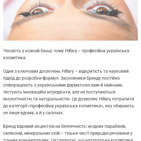
Чесність у кожній банці: чому Hillary – професійна українська
косметика
Одне з ключових досягнень Hillary – відкритість та науковий
підхід до розробки формул. Засновники бренду постійно
співпрацюють з українськими дерматологами й хіміками,
тестують інноваційні інгредієнти, але не поступаються
екологічністю та натуральністю. Це дозволяє Hillary потрапити
до категорії «професійна українська косметика», яку обирають
не лише вдома, а й у салонах.
Бренд відомий акцентом на безпечність: жодних парабенів,
силіконів, мінеральних олій – тільки чисті природні речовини у
точних концентраціях. Це гарантує, що натуральна косметика