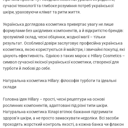
сучасні технології та глибоке розуміння потреб української
шкіри, ураховуючи клімат та ритм життя.
Українська доглядова косметика привертає увагу не лише
формулами без шкідливих компонентів, а й відкритістю брендів:
зрозумілий склад, чесні обіцянки, жодної магії – тільки
результат. Особливої довіри заслуговує професійна українська
косметика, якою користуються й майстри, і звичайні покупці, які
цінують ефективність. Однією з таких марок є Hillary Cosmetics –
символ сучасної якісної української косметики, створеної для
турботи й любові до себе.
Натуральна косметика Hillary: філософія турботи та ідеальні
склади
Головна ідея Hillary – прості, чесні рецептури на основі
рослинних компонентів, адаптовані під різні типи шкіри.
Натуральна косметика Хіларі втілює бажання підтримати
здоров’я шкіри, а не просто замаскувати недоліки. Всі засоби
проходять жорсткий контроль якості, а кожна банка чи флакон