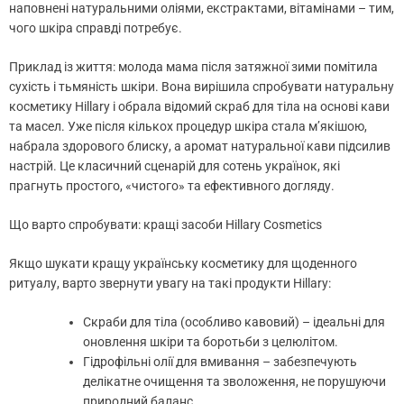
наповнені натуральними оліями, екстрактами, вітамінами – тим,
чого шкіра справді потребує.
Приклад із життя: молода мама після затяжної зими помітила
сухість і тьмяність шкіри. Вона вирішила спробувати натуральну
косметику Hillary і обрала відомий скраб для тіла на основі кави
та масел. Уже після кількох процедур шкіра стала м’якішою,
набрала здорового блиску, а аромат натуральної кави підсилив
настрій. Це класичний сценарій для сотень українок, які
прагнуть простого, «чистого» та ефективного догляду.
Що варто спробувати: кращі засоби Hillary Cosmetics
Якщо шукати кращу українську косметику для щоденного
ритуалу, варто звернути увагу на такі продукти Hillary:
Скраби для тіла (особливо кавовий) – ідеальні для
оновлення шкіри та боротьби з целюлітом.
Гідрофільні олії для вмивання – забезпечують
делікатне очищення та зволоження, не порушуючи
природний баланс.