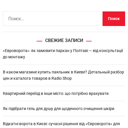
Н
а
й
т
СВЕЖИЕ ЗАПИСИ
и
:
«Евроворота»: як замовити паркан у Полтаві — від консультації
до монтажу
В каком магазине купить паяльник в Киеве? Детальный разбор
цен и каталога товаров в Radio Shop
Квартирний переїзд в інше місто: що потрібно врахувати
Як підібрати гель для душу для щоденного очищення шкіри
Відкатні ворота в Києві: сучасні рішення від «Євроворота» для