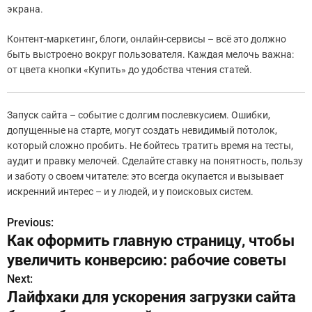
экрана.
Контент-маркетинг, блоги, онлайн-сервисы – всё это должно
быть выстроено вокруг пользователя. Каждая мелочь важна:
от цвета кнопки «Купить» до удобства чтения статей.
Запуск сайта – событие с долгим послевкусием. Ошибки,
допущенные на старте, могут создать невидимый потолок,
который сложно пробить. Не бойтесь тратить время на тесты,
аудит и правку мелочей. Сделайте ставку на понятность, пользу
и заботу о своем читателе: это всегда окупается и вызывает
искренний интерес – и у людей, и у поисковых систем.
Previous:
Н
Как оформить главную страницу, чтобы
а
увеличить конверсию: рабочие советы
в
Next:
Лайфхаки для ускорения загрузки сайта
и