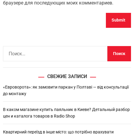
браузере для последующих моих комментариев.
Н
а
й
т
СВЕЖИЕ ЗАПИСИ
и
:
«Евроворота»: як замовити паркан у Полтаві — від консультації
до монтажу
В каком магазине купить паяльник в Киеве? Детальный разбор
цен и каталога товаров в Radio Shop
Квартирний переїзд в інше місто: що потрібно врахувати