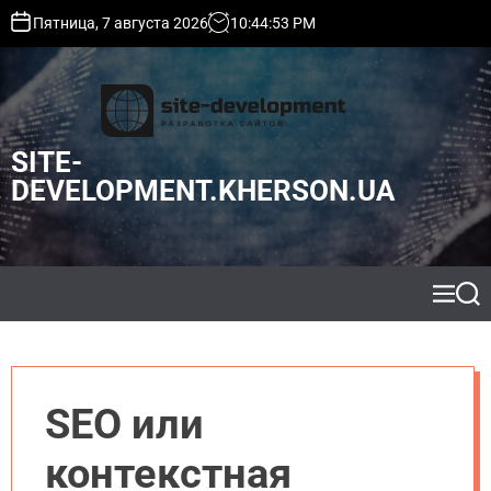
S
Пятница, 7 августа 2026
10
:
44
:
54
PM
k
i
p
t
o
SITE-
c
o
DEVELOPMENT.KHERSON.UA
n
t
e
n
t
M
S
e
e
n
a
u
r
c
h
SEO или
контекстная