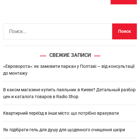
Н
а
й
т
СВЕЖИЕ ЗАПИСИ
и
:
«Евроворота»: як замовити паркан у Полтаві — від консультації
до монтажу
В каком магазине купить паяльник в Киеве? Детальный разбор
цен и каталога товаров в Radio Shop
Квартирний переїзд в інше місто: що потрібно врахувати
Як підібрати гель для душу для щоденного очищення шкіри