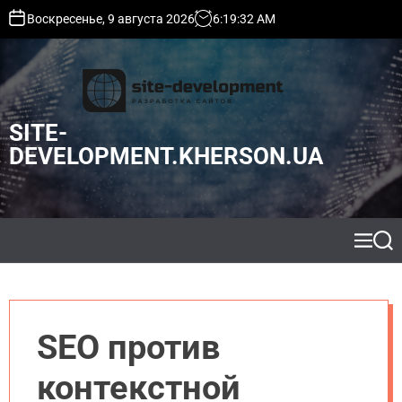
S
Воскресенье, 9 августа 2026
6
:
19
:
33
AM
k
i
p
t
o
SITE-
c
o
DEVELOPMENT.KHERSON.UA
n
t
e
n
t
M
S
e
e
n
a
u
r
c
h
SEO против
контекстной