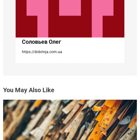
п
и
с
Соловьев Олег
я
https://dobrinja.com.ua
м
You May Also Like