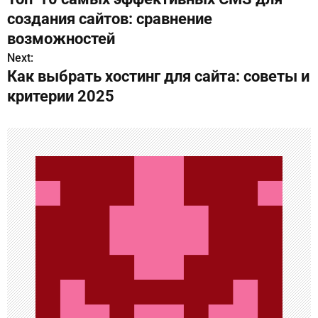
а
создания сайтов: сравнение
в
возможностей
Next:
и
Как выбрать хостинг для сайта: советы и
г
критерии 2025
а
ц
и
я
п
о
з
а