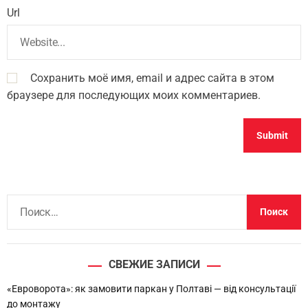
Url
Сохранить моё имя, email и адрес сайта в этом
браузере для последующих моих комментариев.
Н
а
й
т
СВЕЖИЕ ЗАПИСИ
и
:
«Евроворота»: як замовити паркан у Полтаві — від консультації
до монтажу