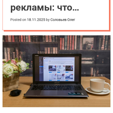
рекламы: что
выбрать для
Posted on
18.11.2025
by
Соловьев Олег
продвижения сайта
в 2025 году