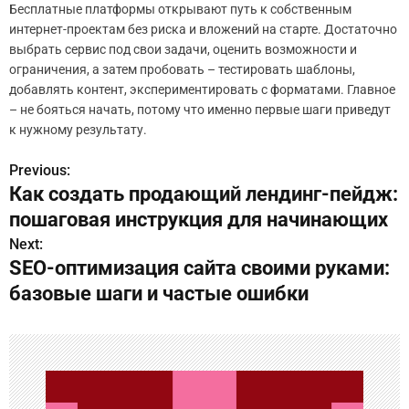
Бесплатные платформы открывают путь к собственным
интернет-проектам без риска и вложений на старте. Достаточно
выбрать сервис под свои задачи, оценить возможности и
ограничения, а затем пробовать – тестировать шаблоны,
добавлять контент, экспериментировать с форматами. Главное
– не бояться начать, потому что именно первые шаги приведут
к нужному результату.
Previous:
Н
Как создать продающий лендинг-пейдж:
а
пошаговая инструкция для начинающих
в
Next:
SEO-оптимизация сайта своими руками:
и
базовые шаги и частые ошибки
г
а
ц