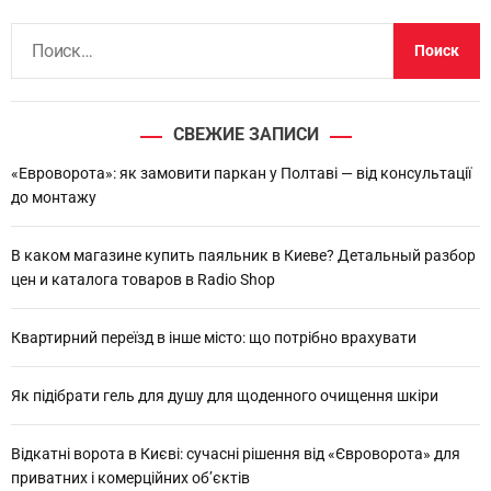
Н
а
й
т
СВЕЖИЕ ЗАПИСИ
и
:
«Евроворота»: як замовити паркан у Полтаві — від консультації
до монтажу
В каком магазине купить паяльник в Киеве? Детальный разбор
цен и каталога товаров в Radio Shop
Квартирний переїзд в інше місто: що потрібно врахувати
Як підібрати гель для душу для щоденного очищення шкіри
Відкатні ворота в Києві: сучасні рішення від «Євроворота» для
приватних і комерційних об’єктів