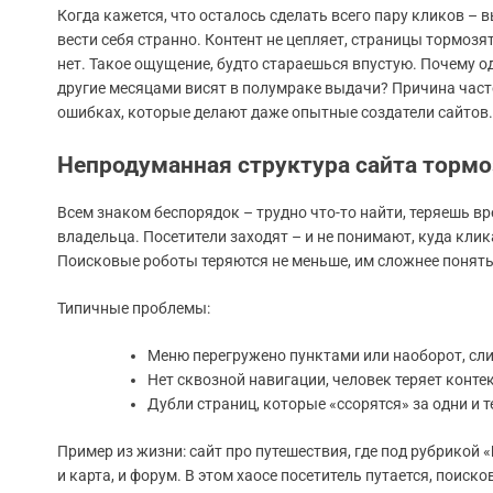
Когда кажется, что осталось сделать всего пару кликов – 
вести себя странно. Контент не цепляет, страницы тормозя
нет. Такое ощущение, будто стараешься впустую. Почему о
другие месяцами висят в полумраке выдачи? Причина часто
ошибках, которые делают даже опытные создатели сайтов.
Непродуманная структура сайта тормо
Всем знаком беспорядок – трудно что-то найти, теряешь вр
владельца. Посетители заходят – и не понимают, куда клик
Поисковые роботы теряются не меньше, им сложнее понять
Типичные проблемы:
Меню перегружено пунктами или наоборот, сл
Нет сквозной навигации, человек теряет контек
Дубли страниц, которые «ссорятся» за одни и т
Пример из жизни: сайт про путешествия, где под рубрикой «
и карта, и форум. В этом хаосе посетитель путается, поиско