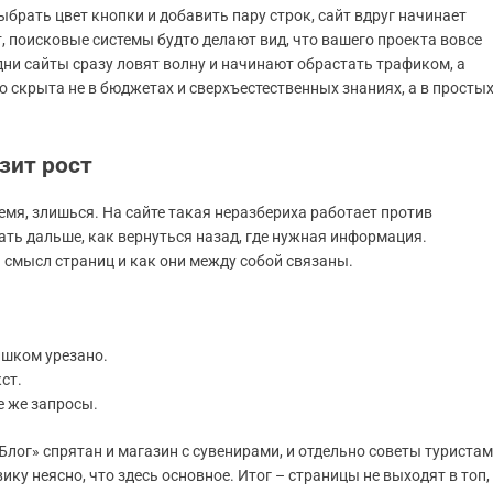
выбрать цвет кнопки и добавить пару строк, сайт вдруг начинает
т, поисковые системы будто делают вид, что вашего проекта вовсе
дни сайты сразу ловят волну и начинают обрастать трафиком, а
 скрыта не в бюджетах и сверхъестественных знаниях, а в просты
зит рост
емя, злишься. На сайте такая неразбериха работает против
ать дальше, как вернуться назад, где нужная информация.
 смысл страниц и как они между собой связаны.
ишком урезано.
ст.
е же запросы.
Блог» спрятан и магазин с сувенирами, и отдельно советы туристам
вику неясно, что здесь основное. Итог – страницы не выходят в топ,