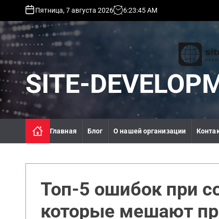
S
Пятница, 7 августа 2026
6
:
23
:
47
AM
k
i
p
t
o
c
SITE-DEVELOP
o
n
t
e
n
Главная
Блог
О нашей организации
Конта
t
Топ-5 ошибок при с
которые мешают п