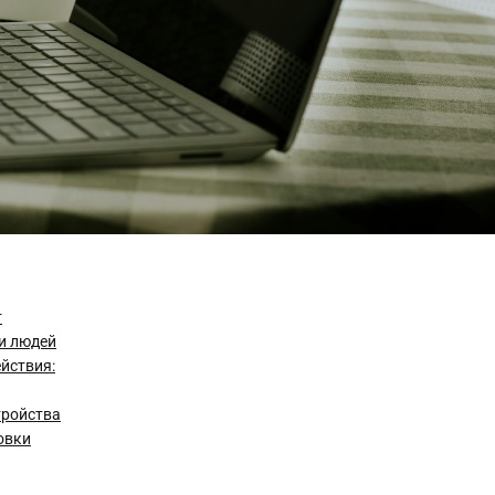
т
 и людей
йствия:
тройства
овки