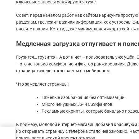
ключевые запросы ранжируются хуже.
Совет: перед началом работ над сайтом нарисуйте простую
разделам, где лежит важная информация, как устроены фил
внесите правки. Кстати, даже минимальная «карта сайта»
Медленная загрузка отпугивает и поис
Грузится… грузится… А вот и нет – пользователь уже ушёл. 
– это не только комфорт, но и фактор ранжирования. Даже
страница тяжело открывается на мобильном.
Что замедляет страницы:
Тяжёлые изображения без оптимизации.
Много ненужных JS- и CSS-файлов.
Рекламные скрипты, которые банально подве
К примеру, молодой интернет-магазин добавил красивую 
но открывать страницу с телефона стало невозможно. Част
показывает высокий процент отказов.