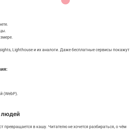
ете.
цы.
азмере.
ights, Lighthouse и их аналоги. Даже бесплатные сервисы покажут
ия:
й (WebP).
о людей
 превращается в кашу. Читателю не хочется разбираться, о чём