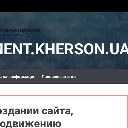
MENT.KHERSON.U
ктная информация
Полезные статьи
оздании сайта,
родвижению