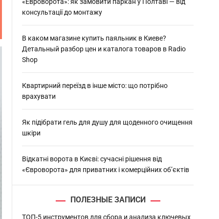
:
«Евроворота»: як замовити паркан у Полтаві — від
консультації до монтажу
В каком магазине купить паяльник в Киеве?
Детальный разбор цен и каталога товаров в Radio
Shop
Квартирний переїзд в інше місто: що потрібно
врахувати
Як підібрати гель для душу для щоденного очищення
шкіри
Відкатні ворота в Києві: сучасні рішення від
«Євроворота» для приватних і комерційних об’єктів
ПОЛЕЗНЫЕ ЗАПИСИ
ТОП-5 инструментов для сбора и анализа ключевых