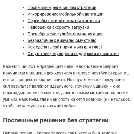
Поспешные решения без стратегии
Игнорирование мобильной адаптации
Переизбыток или нехватка контента
Недооценка скорости загрузки
Пренебрежение удобством навигации
Безразличие к визуальному стилю
Как сделать сайт приятным для глаз?
Отсутствие регулярной поддержки и развития
Кажется, ничто не предвещает беды: вдохновение свербит
кончиками пальцев, идея крутится в голове, ноутбук открыт и…
вот он, процесс создания сайта. Но спустя месяцы ресурсов и
сил результат далёк от идеального. Почему? Ошибки – они
подкрадываются незаметно, даже к самым мотивированным и
умным. Разберём, где и как спотыкаются новички (и не только),
чтобы не наступать на чужие грабли.
Поспешные решения без стратегии
Первый порыв – скорее завести сайт, чтобы был. Многие