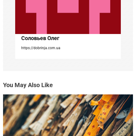
а
п
и
с
Соловьев Олег
я
https://dobrinja.com.ua
м
You May Also Like