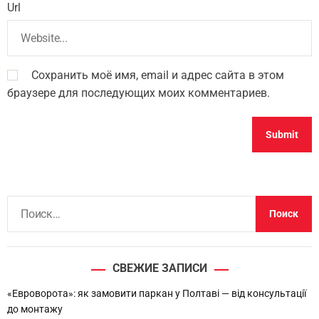
Url
Сохранить моё имя, email и адрес сайта в этом
браузере для последующих моих комментариев.
Н
а
й
т
СВЕЖИЕ ЗАПИСИ
и
:
«Евроворота»: як замовити паркан у Полтаві — від консультації
до монтажу