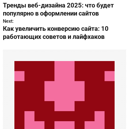
Тренды веб-дизайна 2025: что будет
а
популярно в оформлении сайтов
в
Next:
Как увеличить конверсию сайта: 10
и
работающих советов и лайфхаков
г
а
ц
и
я
п
о
з