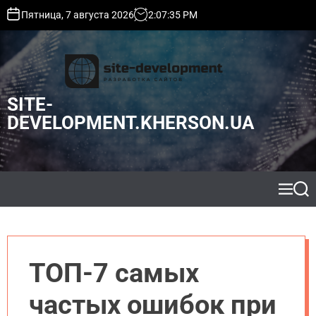
S
Пятница, 7 августа 2026
2
:
07
:
36
PM
k
i
p
t
o
SITE-
c
o
DEVELOPMENT.KHERSON.UA
n
t
e
n
t
M
S
e
e
n
a
u
r
c
h
ТОП-7 самых
частых ошибок при